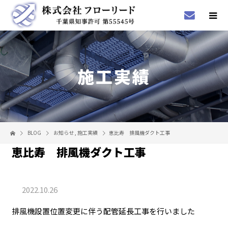
施工実績
BLOG
お知らせ
,
施工実績
恵比寿 排風機ダクト工事
恵比寿 排風機ダクト工事
2022.10.26
排風機設置位置変更に伴う配管延長工事を行いました